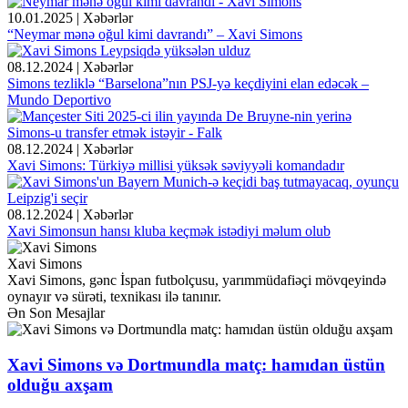
10.01.2025 | Xəbərlər
“Neymar mənə oğul kimi davrandı” – Xavi Simons
08.12.2024 | Xəbərlər
Simons tezliklə “Barselona”nın PSJ-yə keçdiyini elan edəcək –
Mundo Deportivo
08.12.2024 | Xəbərlər
Xavi Simons: Türkiyə millisi yüksək səviyyəli komandadır
08.12.2024 | Xəbərlər
Xavi Simonsun hansı kluba keçmək istədiyi məlum olub
Xavi Simons
Xavi Simons, gənc İspan futbolçusu, yarımmüdafiəçi mövqeyində
oynayır və sürəti, texnikası ilə tanınır.
Ən Son Mesajlar
Xavi Simons və Dortmundla matç: hamıdan üstün
olduğu axşam