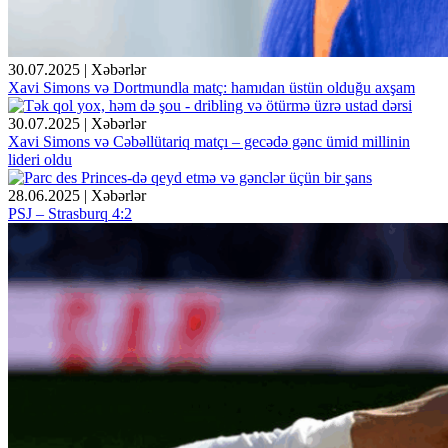
30.07.2025 | Xəbərlər
Xavi Simons və Dortmundla matç: hamıdan üstün olduğu axşam
30.07.2025 | Xəbərlər
Xavi Simons və Cəbəllütariq matçı – gecədə gənc ümid millinin
lideri oldu
28.06.2025 | Xəbərlər
PSJ – Strasburq 4:2